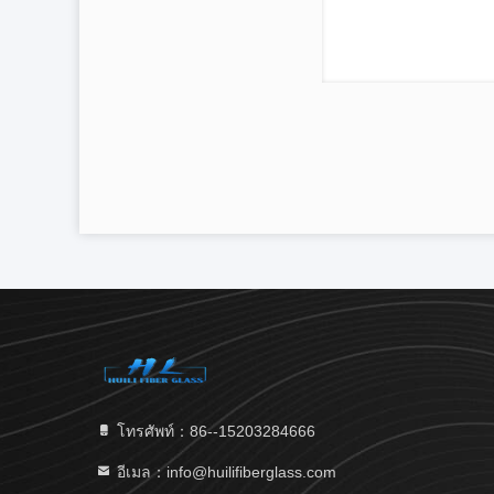
โทรศัพท์：86--15203284666
อีเมล：info@huilifiberglass.com