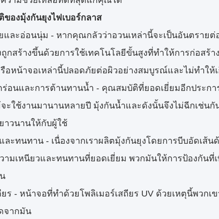
ามช่วยเหลือที่ดีที่สุดแก่คุณได้
ติของมุ้งกันยุงไฟเบอร์กลาส
ยและอ่อนนุ่ม - หากคุณกลัวว่าอวนเหล่านี้จะเป็นอันตรายต่
งถูกสร้างขึ้นด้วยการใช้เทคโนโลยีขั้นสูงที่ทำให้การก่อส
ือหน้าจอเหล่านี้ปลอดภัยต่อผิวอย่างสมบูรณ์และไม่ทำให้เกิ
ร่อนและการต้านทานน้ำ - คุณสมบัติที่ยอดเยี่ยมอีกประการหน
้จะใช้งานมานานหลายปี มุ้งกันน้ำและดังนั้นจึงไม่ฉีกเช่
่ยาวนานให้กับผู้ใช้
ะทนทาน - เนื่องจากเราผลิตมุ้งกันยุงโดยการบีบอัดเส้นด้า
ีความเหนียวและทนทานที่ยอดเยี่ยม พวกมันให้การป้องกันที
าน
ียร - หน้าจอที่ทำด้วยโพลิเมอร์เสถียร UV ด้วยเหตุนี้พวกเข
ิดจากมัน