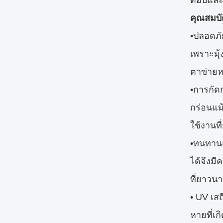
ตอบและคว
คุณสมบั
•ปลอดภั
เพราะมุ้
ตาข่ายหร
•การกัดก
กร่อนแม
ใช้งานที
•ทนทานแล
ได้จึงม
ที่ยาวน
• UV เสถ
หายที่เก