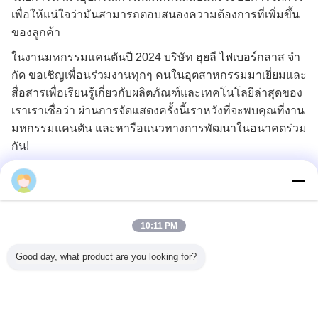
เพื่อให้แน่ใจว่ามันสามารถตอบสนองความต้องการที่เพิ่มขึ้น
ของลูกค้า
ในงานมหกรรมแคนตันปี 2024 บริษัท ฮุยลี ไฟเบอร์กลาส จํา
กัด ขอเชิญเพื่อนร่วมงานทุกๆ คนในอุตสาหกรรมมาเยี่ยมและ
สื่อสารเพื่อเรียนรู้เกี่ยวกับผลิตภัณฑ์และเทคโนโลยีล่าสุดของ
เราเราเชื่อว่า ผ่านการจัดแสดงครั้งนี้เราหวังที่จะพบคุณที่งาน
มหกรรมแคนตัน และหารือแนวทางการพัฒนาในอนาคตร่วม
กัน!
Recommended Products
10:11 PM
Good day, what product are you looking for?
ราคา มุ้ง
หน้าจอหน้าต่างกัน
0.011 นิ้ว กว้าง
เทปติดต่อผ้าอะเซ
สกรีนโพลีเ
8 มม. กัน
ฝน 18x16 18x14
เส้นใย 20x20 ผนัง
ทาตที่ทนการแตก
ยาวนานที่
ดตั้งเอง
หน้าจอแมลง
แก้วไฟเบอร์ 25m
ด้วยสายใยแก้ว
แข็งแกร่ง
การป้องกัน
ตาข่ายไฟเบอร์
ความยาว ผลงาน
ประเภท C
แอคคอร์
กลาส
สูง
สไตล์ สกรี