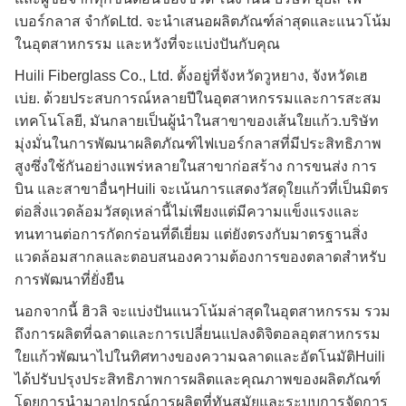
เบอร์กลาส จํากัดLtd. จะนําเสนอผลิตภัณฑ์ล่าสุดและแนวโน้ม
ในอุตสาหกรรม และหวังที่จะแบ่งปันกับคุณ
Huili Fiberglass Co., Ltd. ตั้งอยู่ที่จังหวัดวูหยาง, จังหวัดเฮ
เบ่ย. ด้วยประสบการณ์หลายปีในอุตสาหกรรมและการสะสม
เทคโนโลยี, มันกลายเป็นผู้นําในสาขาของเส้นใยแก้ว.บริษัท
มุ่งมั่นในการพัฒนาผลิตภัณฑ์ไฟเบอร์กลาสที่มีประสิทธิภาพ
สูงซึ่งใช้กันอย่างแพร่หลายในสาขาก่อสร้าง การขนส่ง การ
บิน และสาขาอื่นๆHuili จะเน้นการแสดงวัสดุใยแก้วที่เป็นมิตร
ต่อสิ่งแวดล้อมวัสดุเหล่านี้ไม่เพียงแต่มีความแข็งแรงและ
ทนทานต่อการกัดกร่อนที่ดีเยี่ยม แต่ยังตรงกับมาตรฐานสิ่ง
แวดล้อมสากลและตอบสนองความต้องการของตลาดสําหรับ
การพัฒนาที่ยั่งยืน
นอกจากนี้ ฮิวลิ จะแบ่งปันแนวโน้มล่าสุดในอุตสาหกรรม รวม
ถึงการผลิตที่ฉลาดและการเปลี่ยนแปลงดิจิตอลอุตสาหกรรม
ใยแก้วพัฒนาไปในทิศทางของความฉลาดและอัตโนมัติHuili
ได้ปรับปรุงประสิทธิภาพการผลิตและคุณภาพของผลิตภัณฑ์
โดยการนํามาอุปกรณ์การผลิตที่ทันสมัยและระบบการจัดการ